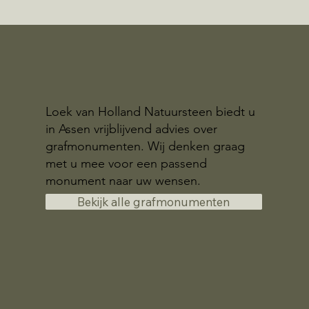
Loek van Holland Natuursteen biedt u
in Assen vrijblijvend advies over
grafmonumenten. Wij denken graag
met u mee voor een passend
monument naar uw wensen.
Bekijk alle grafmonumenten