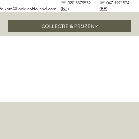
✉
☏ 020 3379532
☏ 047 1971524
elkom@LoekvanHolland.com
(NL)
(BE)
COLLECTIE & PRIJZEN