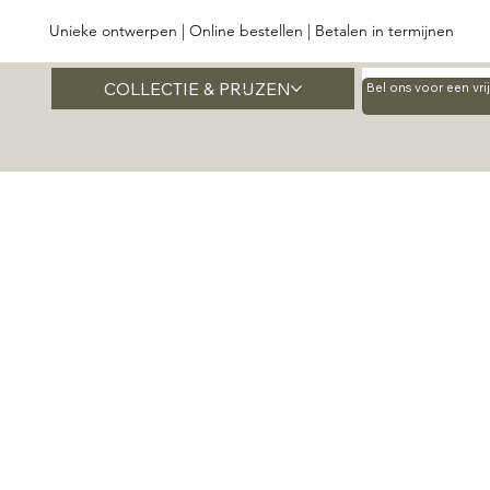
Unieke ontwerpen | Online bestellen | Betalen in termijnen
COLLECTIE & PRIJZEN
Home
Bel ons voor een vr