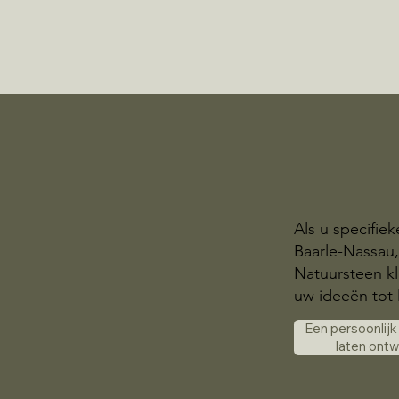
Als u specifie
Baarle-Nassau,
Natuursteen kl
uw ideeën tot 
Een persoonlij
laten ont