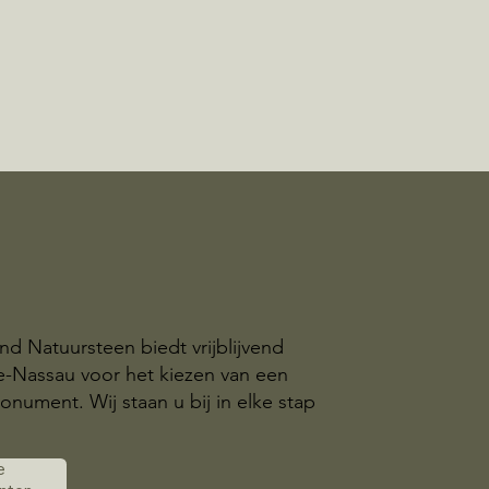
nd Natuursteen biedt vrijblijvend
le-Nassau voor het kiezen van een
nument. Wij staan u bij in elke stap
.
e