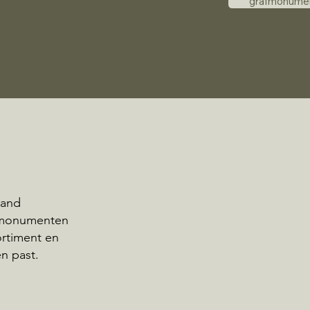
grafmonume
land
afmonumenten
ortiment en
n past.