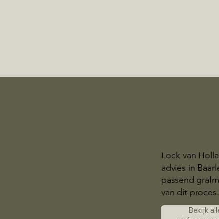
Loek van Holla
advies in Baar
passend grafmo
van dit proces
Bekijk all