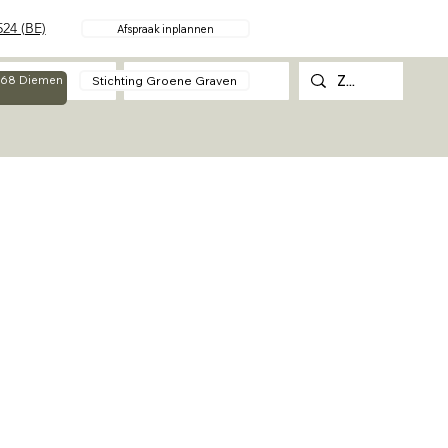
24 (BE)
Afspraak inplannen
Over
Contact
Stichting Groene Graven
g 68 Diemen