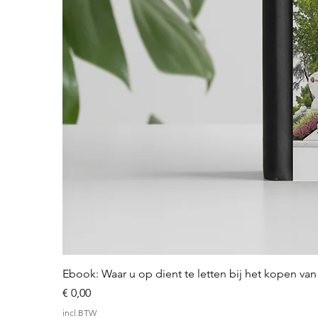
Ebook: Waar u op dient te letten bij het kopen v
Prijs
€ 0,00
incl.BTW