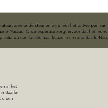
 Natuursteen ondersteunen wij u met het ontwerpen van 
Baarle-Nassau. Onze expertise zorgt ervoor dat het mo
plaatst op een locatie naar keuze in en rond Baarle-Nas
en in het
in Baarle-
t u een