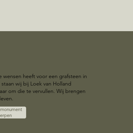
ke wensen heeft voor een grafsteen in
 staan wij bij Loek van Holland
aar om die te vervullen. Wij brengen
leven.
k monument
werpen