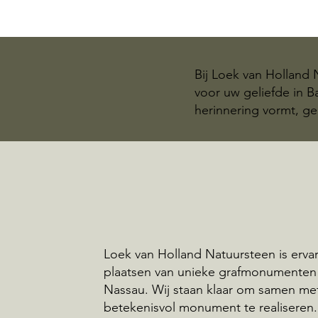
Bij Loek van Holland
voor uw geliefde in 
herinnering vormt, ge
Loek van Holland Natuursteen is ervar
plaatsen van unieke grafmonumenten 
Nassau. Wij staan klaar om samen me
betekenisvol monument te realiseren.