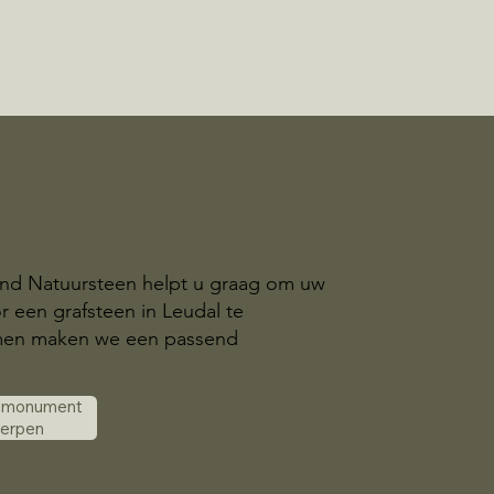
and Natuursteen helpt u graag om uw
r een grafsteen in Leudal te
amen maken we een passend
k monument
werpen