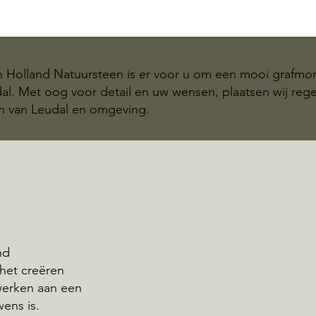
n Holland Natuursteen is er voor u om een mooi grafm
udal. Met oog voor detail en uw wensen, plaatsen wij r
n van Leudal en omgeving.
nd
 het creëren
werken aan een
wens is.