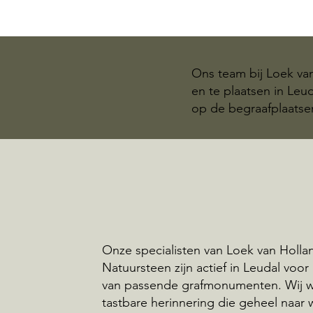
Ons team bij Loek va
en te plaatsen in Le
op de begraafplaatse
Onze specialisten van Loek van Holla
Natuursteen zijn actief in Leudal voor
van passende grafmonumenten. Wij 
tastbare herinnering die geheel naar 