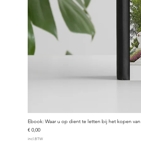
Ebook: Waar u op dient te letten bij het kopen v
Prijs
€ 0,00
incl.BTW