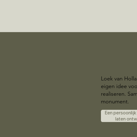
Loek van Holl
eigen idee voo
realiseren. S
monument.
Een persoonlij
laten ont