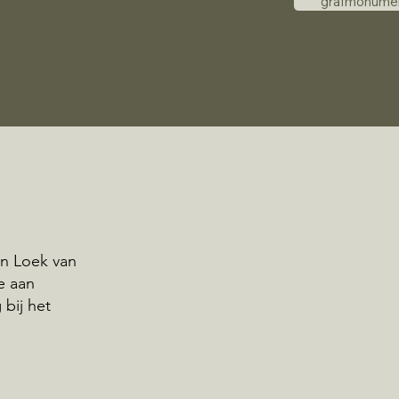
grafmonume
an Loek van
e aan
bij het