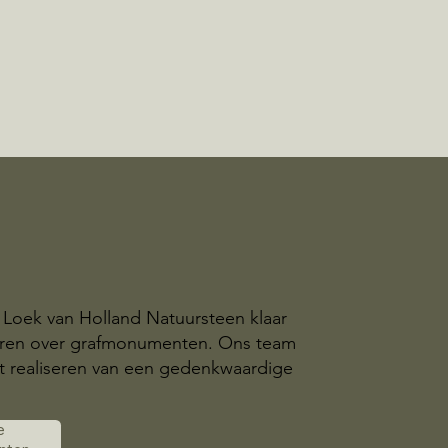
t Loek van Holland Natuursteen klaar
eren over grafmonumenten. Ons team
t realiseren van een gedenkwaardige
e