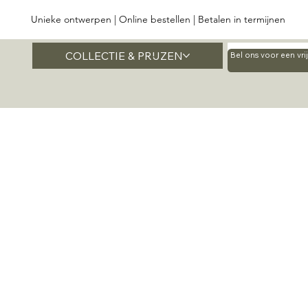
Unieke ontwerpen | Online bestellen | Betalen in termijnen
COLLECTIE & PRIJZEN
Home
Bel ons voor een vr