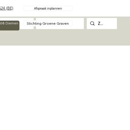
24 (BE)
Afspraak inplannen
Over
Contact
Stichting Groene Graven
g 68 Diemen