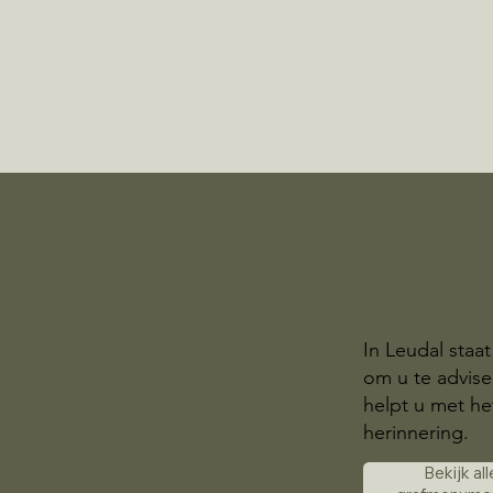
In Leudal staa
om u te advis
helpt u met he
herinnering.
Bekijk all