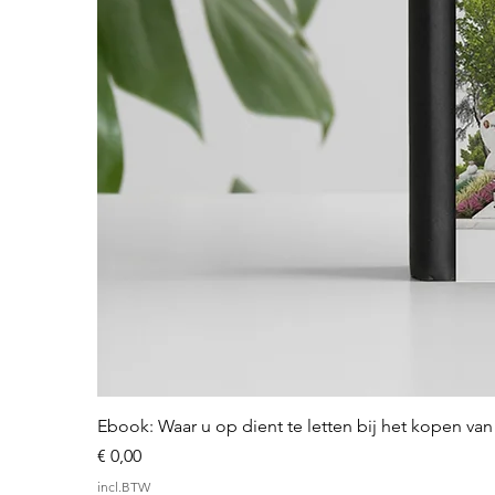
Ebook: Waar u op dient te letten bij het kopen v
Prijs
€ 0,00
incl.BTW