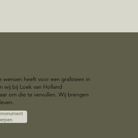
ke wensen heeft voor een grafsteen in
n wij bij Loek van Holland
aar om die te vervullen. Wij brengen
leven.
k monument
werpen