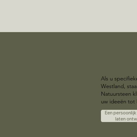
Als u specifie
Westland, staa
Natuursteen kl
uw ideeën tot 
Een persoonlij
laten ont