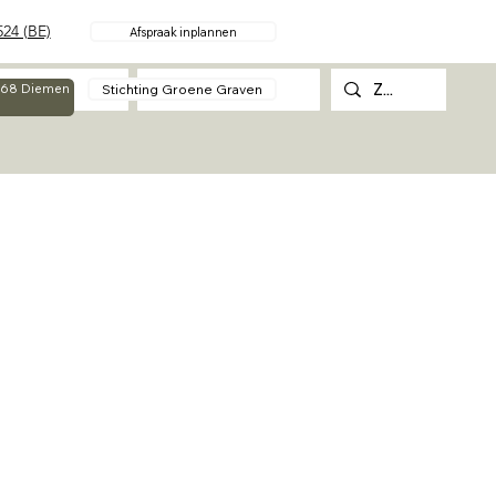
24 (BE)
Afspraak inplannen
Over
Contact
Stichting Groene Graven
g 68 Diemen