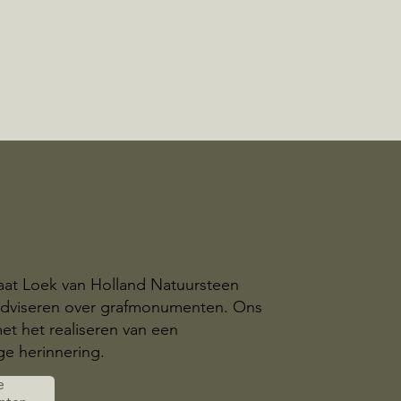
aat Loek van Holland Natuursteen
 adviseren over grafmonumenten. Ons
et het realiseren van een
e herinnering.
e