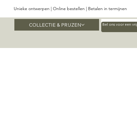
Unieke ontwerpen | Online bestellen | Betalen in termijnen
COLLECTIE & PRIJZEN
Home
Bel ons voor een vr