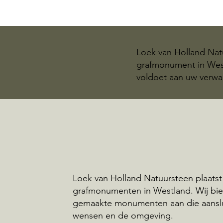
Loek van Holland Natu
grafmonument in West
voldoet aan uw verwa
Loek van Holland Natuursteen plaatst
grafmonumenten in Westland. Wij bi
gemaakte monumenten aan die aansl
wensen en de omgeving.