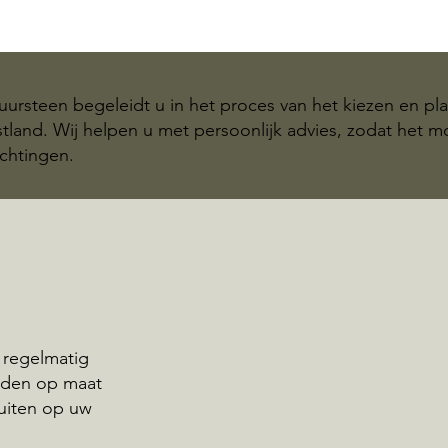
ursteen begeleidt u in het proces van het kiezen en pl
land. Wij helpen u met persoonlijk advies, zodat het 
chtingen.
 regelmatig
eden op maat
uiten op uw