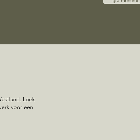
grafmonume
estland. Loek
werk voor een