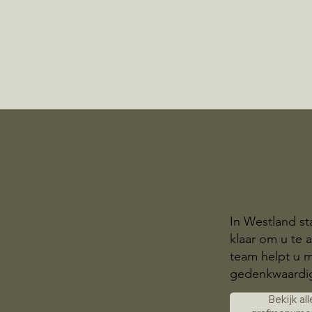
In Westland st
klaar om u te
team helpt u m
gedenkwaardig
Bekijk all