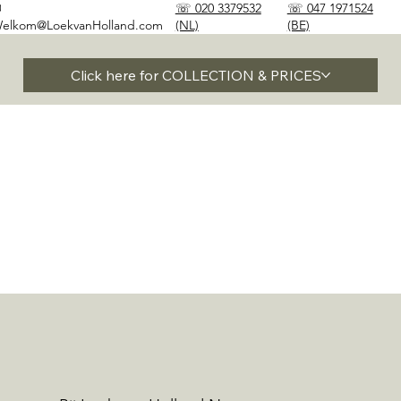
✉
☏ 020 3379532
☏ 047 1971524
elkom@LoekvanHolland.com
(NL)
(BE)
Click here for COLLECTION & PRICES