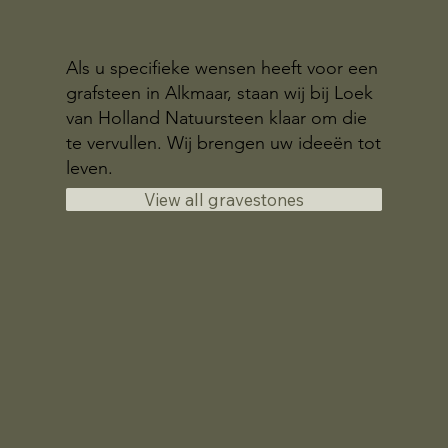
Als u specifieke wensen heeft voor een
grafsteen in Alkmaar, staan wij bij Loek
van Holland Natuursteen klaar om die
te vervullen. Wij brengen uw ideeën tot
leven.
View all gravestones