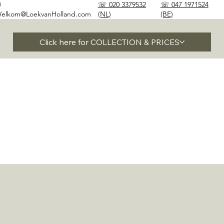
✉
☏ 020 3379532
☏ 047 1971524
elkom@LoekvanHolland.com
(NL)
(BE)
Click here for COLLECTION & PRICES