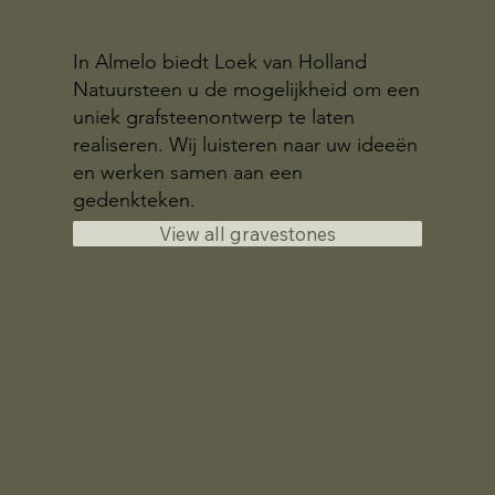
In Almelo biedt Loek van Holland
Natuursteen u de mogelijkheid om een
uniek grafsteenontwerp te laten
realiseren. Wij luisteren naar uw ideeën
en werken samen aan een
gedenkteken.
View all gravestones