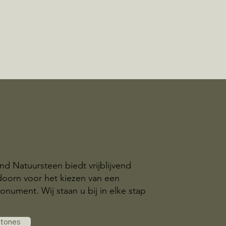
nd Natuursteen biedt vrijblijvend
doorn voor het kiezen van een
nument. Wij staan u bij in elke stap
.
stones