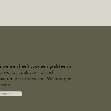
ke wensen heeft voor een grafsteen in
an wij bij Loek van Holland
aar om die te vervullen. Wij brengen
leven.
vestones