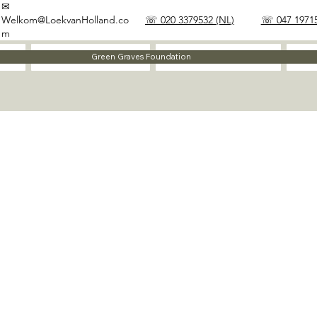
✉
Welkom@LoekvanHolland.co
☏ 020 3379532 (NL)
☏ 047 19715
m
Method
Materials
Green Graves Foundation