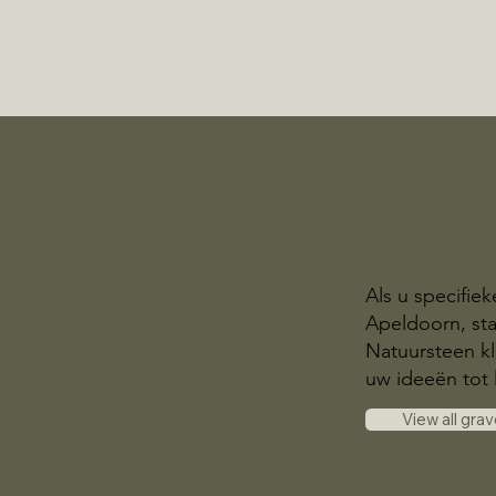
Als u specifie
Apeldoorn, sta
Natuursteen kl
uw ideeën tot 
View all gra