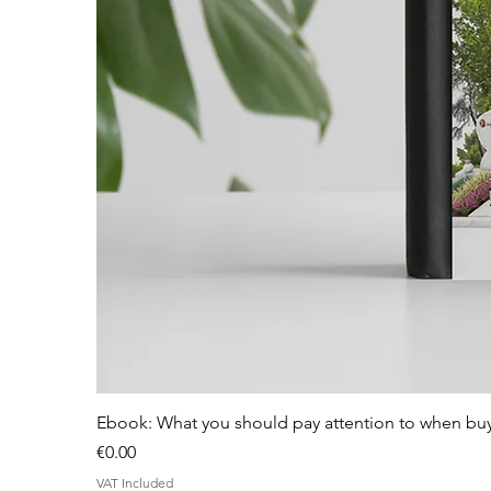
Ebook: What you should pay attention to when bu
Price
€0.00
VAT Included