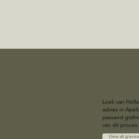
Loek van Holla
advies in Apel
passend grafmo
van dit proces
View all grave