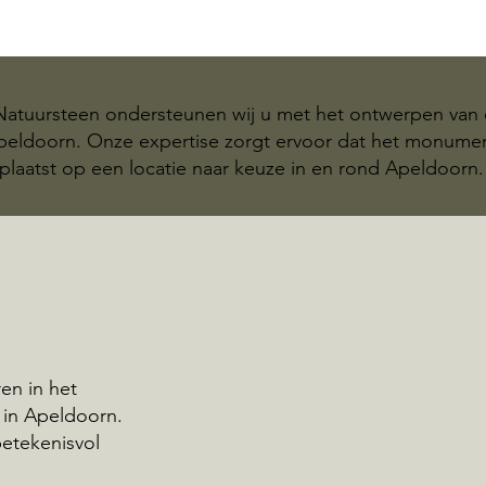
 Natuursteen ondersteunen wij u met het ontwerpen van 
Apeldoorn. Onze expertise zorgt ervoor dat het monum
plaatst op een locatie naar keuze in en rond Apeldoorn.
en in het
 in Apeldoorn.
betekenisvol