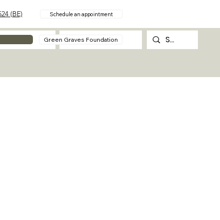
24 (BE)
Schedule an appointment
About
Contact
Green Graves Foundation