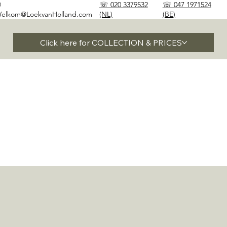
✉
☏ 020 3379532
☏ 047 1971524
elkom@LoekvanHolland.com
(NL)
(BE)
Click here for COLLECTION & PRICES