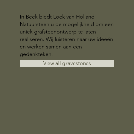
In Beek biedt Loek van Holland
Natuursteen u de mogelijkheid om een
uniek grafsteenontwerp te laten
realiseren. Wij luisteren naar uw ideeën
en werken samen aan een
gedenkteken.
View all gravestones