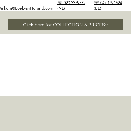
✉
☏ 020 3379532
☏ 047 1971524
elkom@LoekvanHolland.com
(NL)
(BE)
Click here for COLLECTION & PRICES