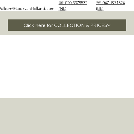
✉
☏ 020 3379532
☏ 047 1971524
elkom@LoekvanHolland.com
(NL)
(BE)
Click here for COLLECTION & PRICES