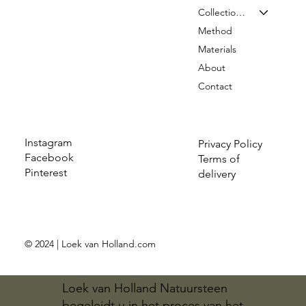
Collection & Prices
Method
Materials
About
Contact
Instagram
Privacy Policy
Facebook
Terms of
Pinterest
delivery
© 2024 | Loek van Holland.com
Loek van Holland Natuursteen
begeleidt u in het proces van het