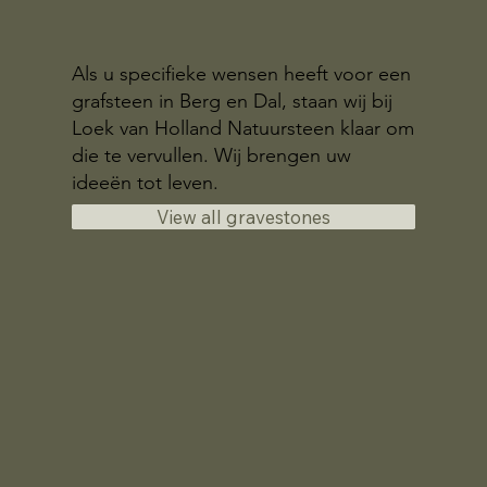
Als u specifieke wensen heeft voor een
grafsteen in Berg en Dal, staan wij bij
Loek van Holland Natuursteen klaar om
die te vervullen. Wij brengen uw
ideeën tot leven.
View all gravestones