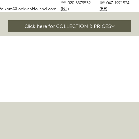
✉
☏ 020 3379532
☏ 047 1971524
elkom@LoekvanHolland.com
(NL)
(BE)
Click here for COLLECTION & PRICES