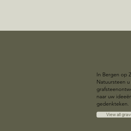
In Bergen op 
Natuursteen u
grafsteenontwer
naar uw ideeë
gedenkteken.
View all gra