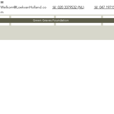
✉
Welkom@LoekvanHolland.co
☏ 020 3379532 (NL)
☏ 047 19715
m
Method
Materials
Green Graves Foundation