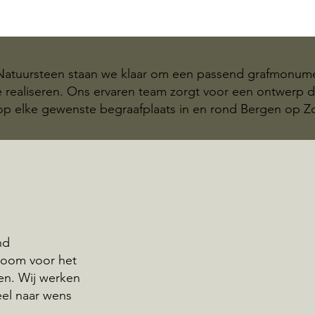
 Natuursteen staan we klaar om een passend grafmonum
realiseren. Ons ervaren team zorgt voor een ontwerp da
op elke gewenste begraafplaats in en rond Bergen op 
nd
 Zoom voor het
n. Wij werken
eel naar wens