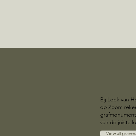
Bij Loek van H
op Zoom reken
grafmonumente
van de juiste k
View all grave