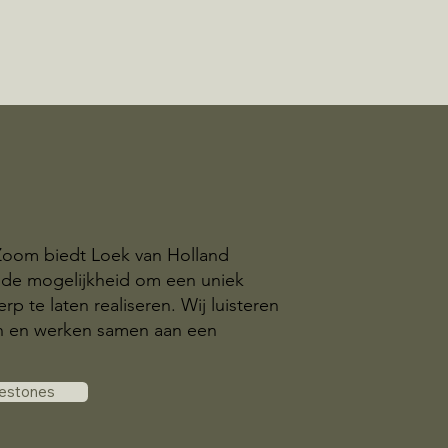
Zoom biedt Loek van Holland
 de mogelijkheid om een uniek
p te laten realiseren. Wij luisteren
n en werken samen aan een
vestones