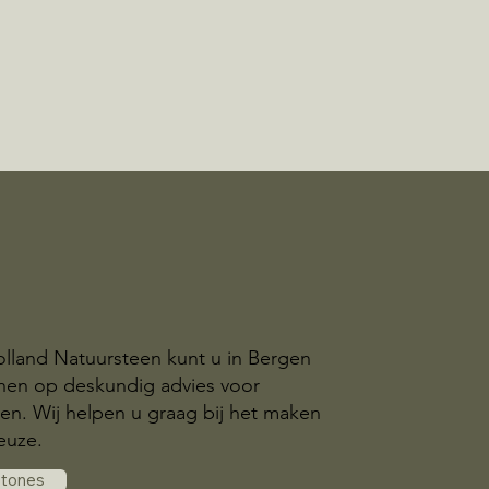
olland Natuursteen kunt u in Bergen
en op deskundig advies voor
n. Wij helpen u graag bij het maken
euze.
stones