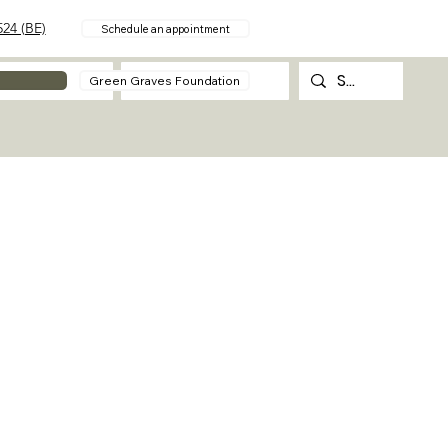
24 (BE)
Schedule an appointment
About
Contact
Green Graves Foundation