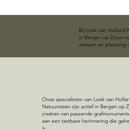
Bij Loek van Holland
in Bergen op Zoom te 
wensen en plaatsing 
Onze specialisten van Loek van Holla
Natuursteen zijn actief in Bergen op
creëren van passende grafmonumente
aan een tastbare herinnering die geh
is.