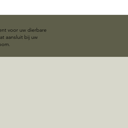
ent voor uw dierbare
t aansluit bij uw
Zoom.