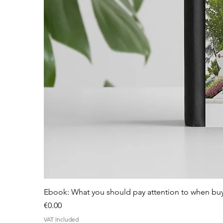
Ebook: What you should pay attention to when bu
Price
€0.00
VAT Included