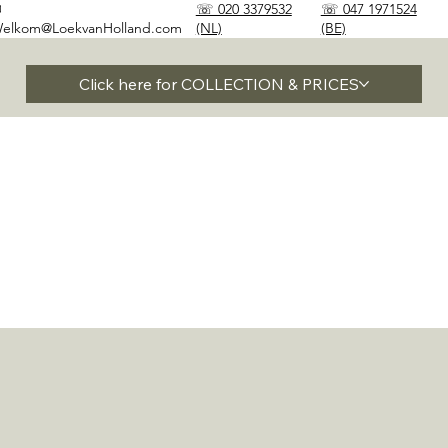
✉
☏ 020 3379532
☏ 047 1971524
elkom@LoekvanHolland.com
(NL)
(BE)
Click here for COLLECTION & PRICES