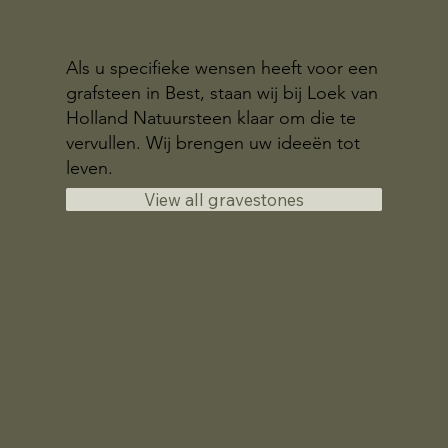
Als u specifieke wensen heeft voor een
grafsteen in Best, staan wij bij Loek van
Holland Natuursteen klaar om die te
vervullen. Wij brengen uw ideeën tot
leven.
View all gravestones