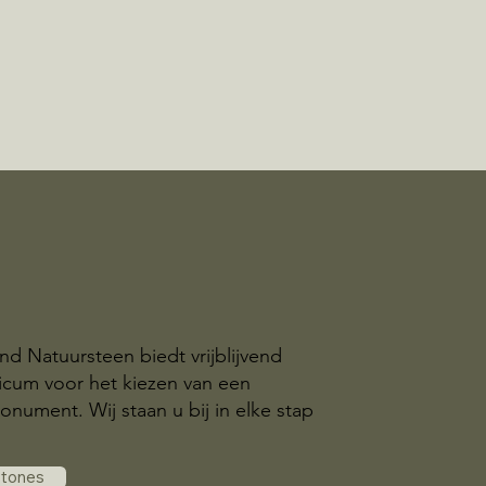
nd Natuursteen biedt vrijblijvend
ricum voor het kiezen van een
nument. Wij staan u bij in elke stap
.
stones