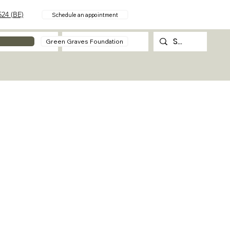
24 (BE)
Schedule an appointment
About
Contact
Green Graves Foundation