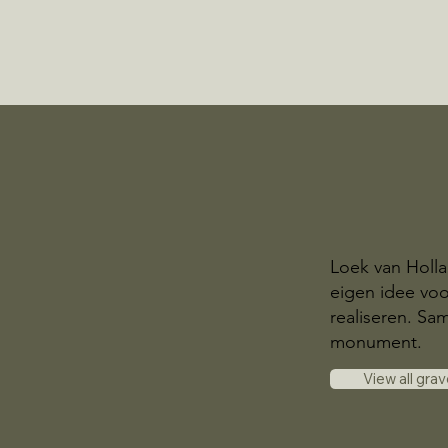
Loek van Holl
eigen idee voo
realiseren. S
monument.
View all gra