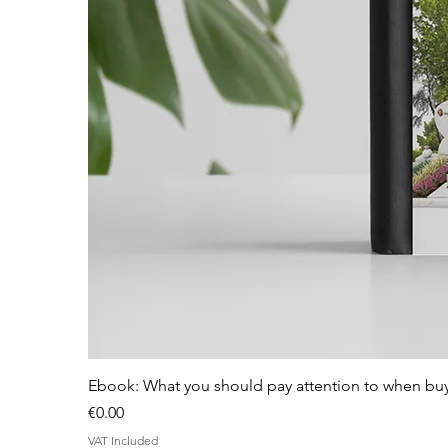
Ebook: What you should pay attention to when bu
Price
€0.00
VAT Included