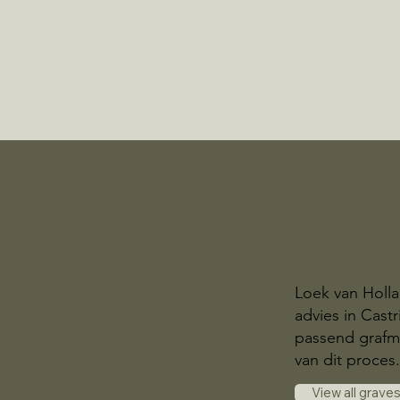
Loek van Holla
advies in Cast
passend grafmo
van dit proces
View all grave