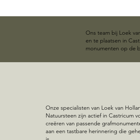
Ons team bij Loek va
en te plaatsen in Cas
monumenten op de be
Onze specialisten van Loek van Holla
Natuursteen zijn actief in Castricum v
creëren van passende grafmonumente
aan een tastbare herinnering die geh
is.