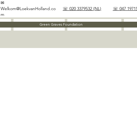
✉
Welkom@LoekvanHolland.co
☏ 020 3379532 (NL)
☏ 047 19715
m
Method
Materials
Green Graves Foundation