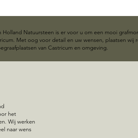
n Holland Natuursteen is er voor u om een mooi grafm
tricum. Met oog voor detail en uw wensen, plaatsen wij 
graafplaatsen van Castricum en omgeving.
nd
oor het
n. Wij werken
eel naar wens