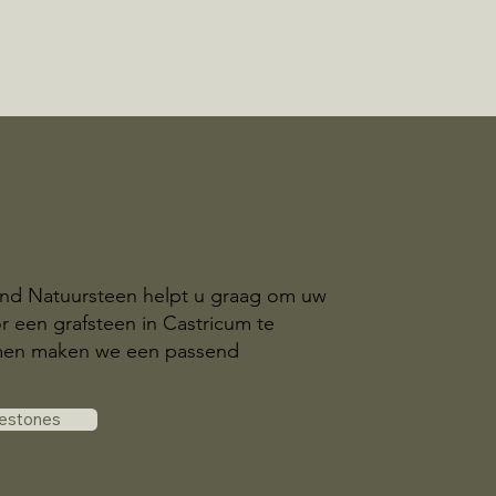
and Natuursteen helpt u graag om uw
r een grafsteen in Castricum te
amen maken we een passend
vestones