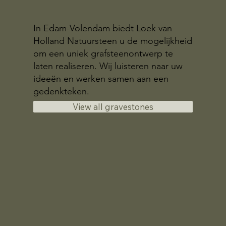
In Edam-Volendam biedt Loek van
Holland Natuursteen u de mogelijkheid
om een uniek grafsteenontwerp te
laten realiseren. Wij luisteren naar uw
ideeën en werken samen aan een
gedenkteken.
View all gravestones