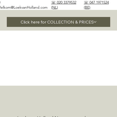
✉
☏ 020 3379532
☏ 047 1971524
elkom@LoekvanHolland.com
(NL)
(BE)
Click here for COLLECTION & PRICES