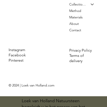
Collection & Prices
Method
Materials
About
Contact
Instagram
Privacy Policy
Facebook
Terms of
Pinterest
delivery
© 2024 | Loek van Holland.com
Loek van Holland Natuursteen
begeleidt u in het proces van het