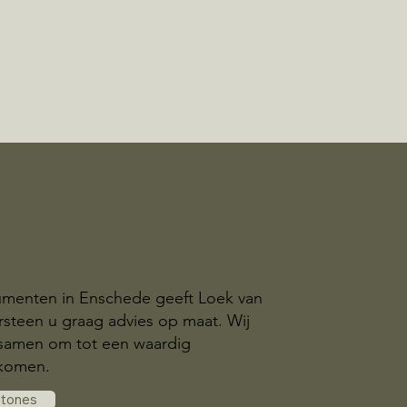
menten in Enschede geeft Loek van
steen u graag advies op maat. Wij
samen om tot een waardig
komen.
stones