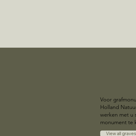
Voor grafmonu
Holland Natuur
werken met u 
monument te 
View all grave