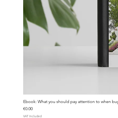
Ebook: What you should pay attention to when bu
Price
€0.00
VAT Included