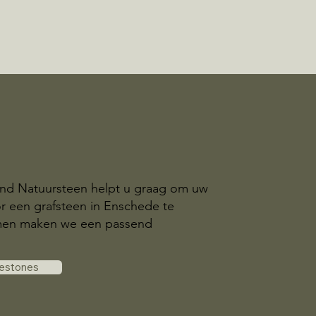
and Natuursteen helpt u graag om uw
r een grafsteen in Enschede te
amen maken we een passend
vestones