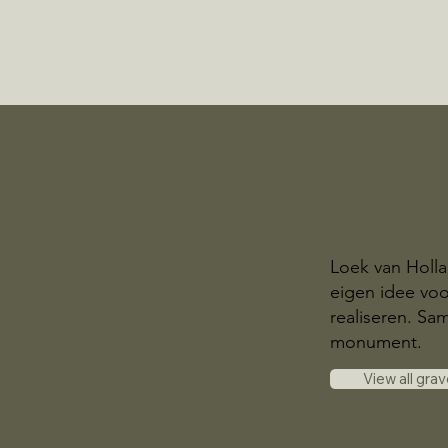
Loek van Holl
eigen idee voo
realiseren. S
monument.
View all gra