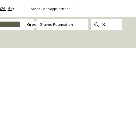
24 (BE)
Schedule an appointment
About
Contact
Green Graves Foundation