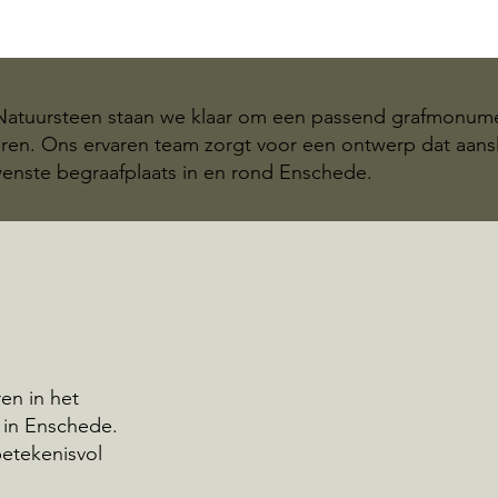
 Natuursteen staan we klaar om een passend grafmonum
eren. Ons ervaren team zorgt voor een ontwerp dat aans
wenste begraafplaats in en rond Enschede.
en in het
 in Enschede.
betekenisvol