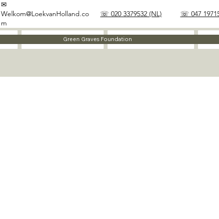
✉
Welkom@LoekvanHolland.co
☏ 020 3379532 (NL)
☏ 047 19715
m
Method
Materials
Green Graves Foundation