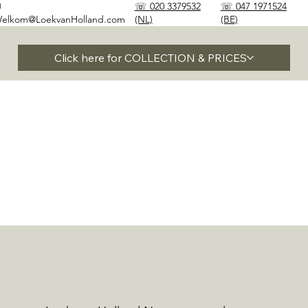
✉
☏ 020 3379532
☏ 047 1971524
elkom@LoekvanHolland.com
(NL)
(BE)
Click here for COLLECTION & PRICES