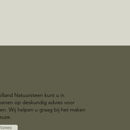
olland Natuursteen kunt u in
enen op deskundig advies voor
n. Wij helpen u graag bij het maken
euze.
stones