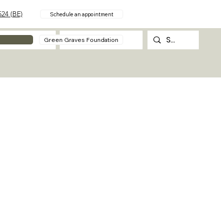
24 (BE)
Schedule an appointment
About
Contact
Green Graves Foundation