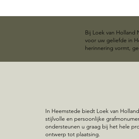
Bij Loek van Holland
voor uw geliefde in 
herinnering vormt, ge
In Heemstede biedt Loek van Hollan
stijlvolle en persoonlijke grafmonume
ondersteunen u graag bij het hele pr
ontwerp tot plaatsing.