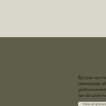
Bij Loek van H
Heemstede rek
grafmonumente
van de juiste k
View all grave