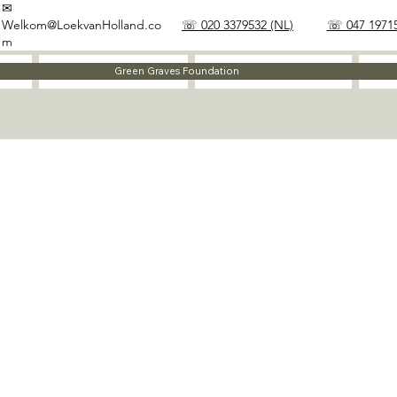
✉
Welkom@LoekvanHolland.co
☏ 020 3379532 (NL)
☏ 047 19715
m
Method
Materials
Green Graves Foundation