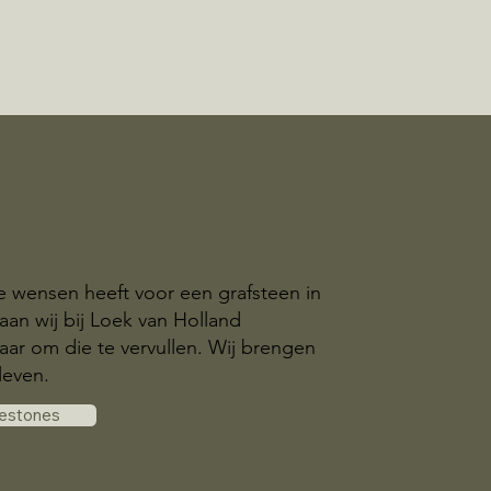
ke wensen heeft voor een grafsteen in
an wij bij Loek van Holland
aar om die te vervullen. Wij brengen
leven.
vestones