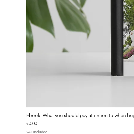
Ebook: What you should pay attention to when bu
Price
€0.00
VAT Included