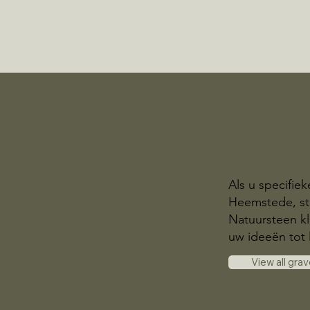
Als u specifie
Heemstede, sta
Natuursteen kl
uw ideeën tot 
View all gra