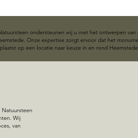
 Natuursteen ondersteunen wij u met het ontwerpen van 
Heemstede. Onze expertise zorgt ervoor dat het monum
plaatst op een locatie naar keuze in en rond Heemstede
d Natuursteen
nten. Wij
oces, van