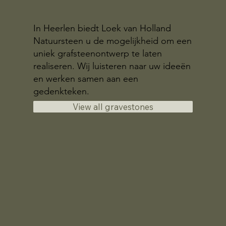
In Heerlen biedt Loek van Holland
Natuursteen u de mogelijkheid om een
uniek grafsteenontwerp te laten
realiseren. Wij luisteren naar uw ideeën
en werken samen aan een
gedenkteken.
View all gravestones