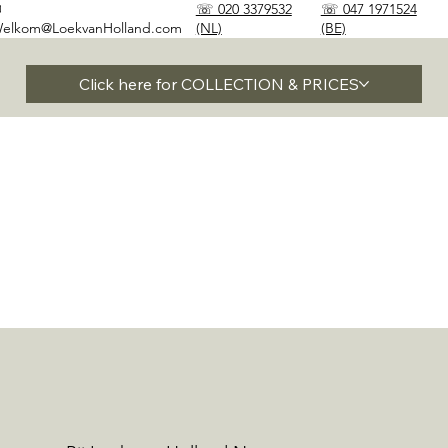
✉
☏ 020 3379532
☏ 047 1971524
elkom@LoekvanHolland.com
(NL)
(BE)
Click here for COLLECTION & PRICES