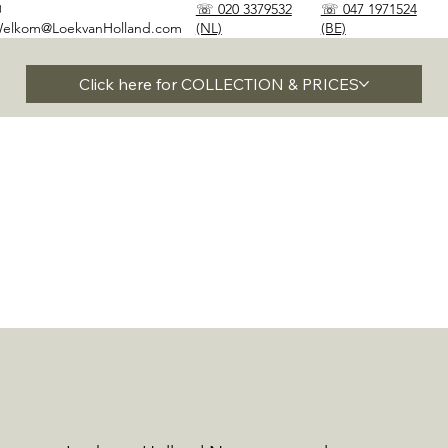
✉
☏ 020 3379532
☏ 047 1971524
elkom@LoekvanHolland.com
(NL)
(BE)
Click here for COLLECTION & PRICES