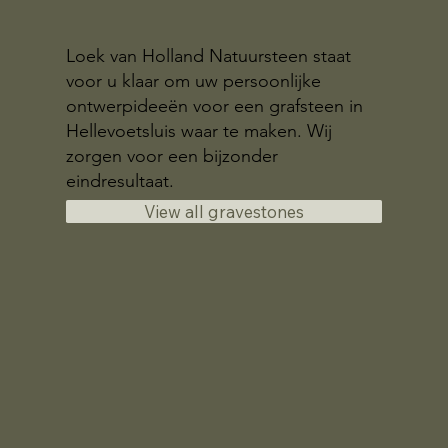
Loek van Holland Natuursteen staat
voor u klaar om uw persoonlijke
ontwerpideeën voor een grafsteen in
Hellevoetsluis waar te maken. Wij
zorgen voor een bijzonder
eindresultaat.
View all gravestones