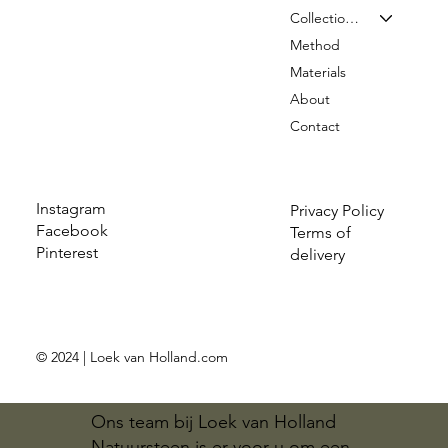
Collection & Prices
Method
Materials
About
Contact
Instagram
Privacy Policy
Facebook
Terms of
Pinterest
delivery
© 2024 | Loek van Holland.com
Ons team bij Loek van Holland
Natuursteen is er voor u om een