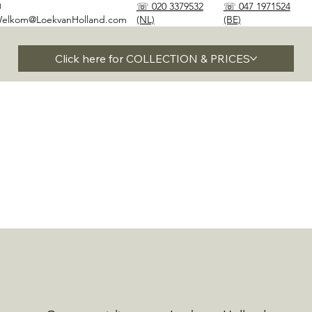
✉
☏ 020 3379532
☏ 047 1971524
elkom@LoekvanHolland.com
(NL)
(BE)
Click here for COLLECTION & PRICES