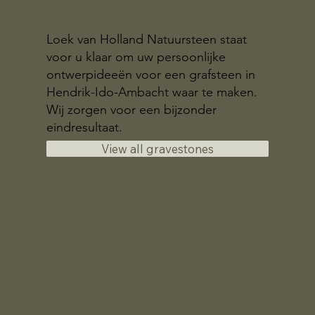
Loek van Holland Natuursteen staat
voor u klaar om uw persoonlijke
ontwerpideeën voor een grafsteen in
Hendrik-Ido-Ambacht waar te maken.
Wij zorgen voor een bijzonder
eindresultaat.
View all gravestones