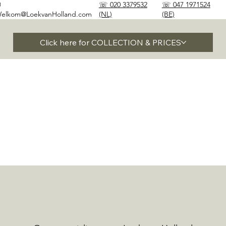
✉
☏ 020 3379532
☏ 047 1971524
elkom@LoekvanHolland.com
(NL)
(BE)
Click here for COLLECTION & PRICES