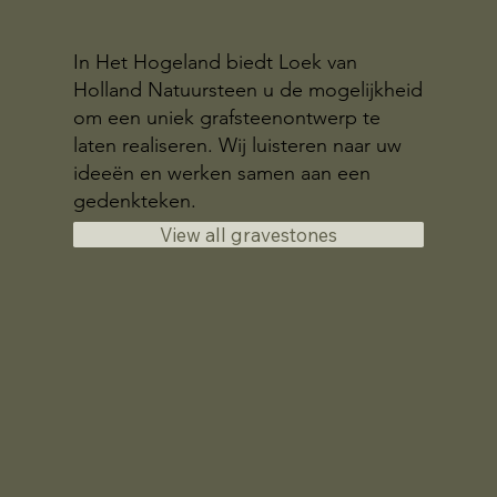
In Het Hogeland biedt Loek van
Holland Natuursteen u de mogelijkheid
om een uniek grafsteenontwerp te
laten realiseren. Wij luisteren naar uw
ideeën en werken samen aan een
gedenkteken.
View all gravestones