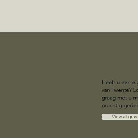
Heeft u een ei
van Twente? L
graag met u me
prachtig gede
View all gra