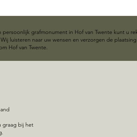
n persoonlijk grafmonument in Hof van Twente kunt u r
Wij luisteren naar uw wensen en verzorgen de plaatsing
om Hof van Twente.
land
graag bij het
g.