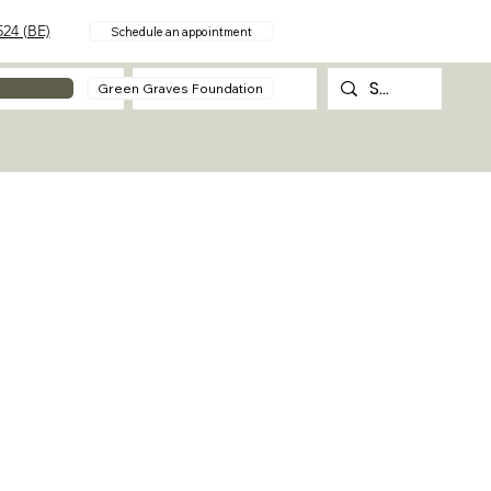
24 (BE)
Schedule an appointment
About
Contact
Green Graves Foundation