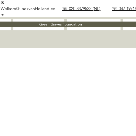
✉
Welkom@LoekvanHolland.co
☏ 020 3379532 (NL)
☏ 047 19715
m
Method
Materials
Green Graves Foundation