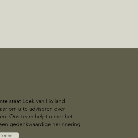
nte staat Loek van Holland
aar om u te adviseren over
n. Ons team helpt u met het
 een gedenkwaardige herinnering.
stones