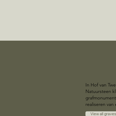
In Hof van Twe
Natuursteen kl
grafmonumente
realiseren van
View all grave