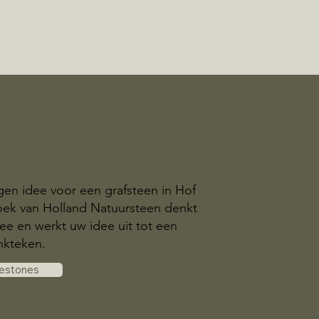
gen idee voor een grafsteen in Hof
oek van Holland Natuursteen denkt
e en werkt uw idee uit tot een
nkteken.
vestones