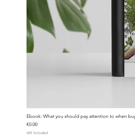
Ebook: What you should pay attention to when bu
Price
€0.00
VAT Included