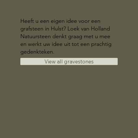
Heeft u een eigen idee voor een
grafsteen in Hulst? Loek van Holland
Natuursteen denkt graag met u mee
en werkt uw idee uit tot een prachtig
gedenkteken.
View all gravestones