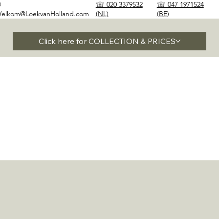
✉
☏ 020 3379532
☏ 047 1971524
elkom@LoekvanHolland.com
(NL)
(BE)
Click here for COLLECTION & PRICES