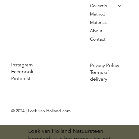
Collection & Prices
Method
Materials
About
Contact
Instagram
Privacy Policy
Facebook
Terms of
Pinterest
delivery
© 2024 | Loek van Holland.com
Loek van Holland Natuursteen
begeleidt u in het proces van het