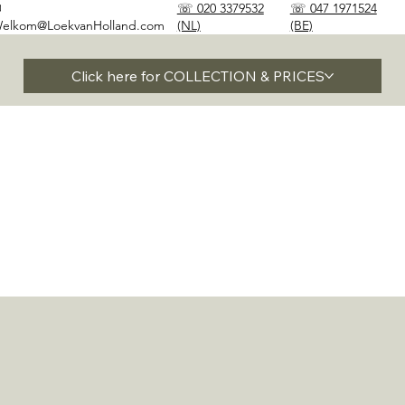
✉
☏ 020 3379532
☏ 047 1971524
elkom@LoekvanHolland.com
(NL)
(BE)
Click here for COLLECTION & PRICES