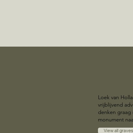
Loek van Holla
vrijblijvend a
denken graag 
monument naa
View all grave