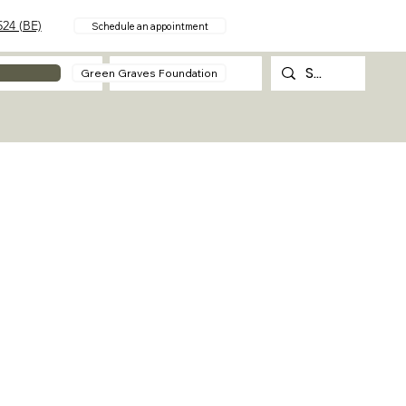
24 (BE)
Schedule an appointment
About
Contact
Green Graves Foundation