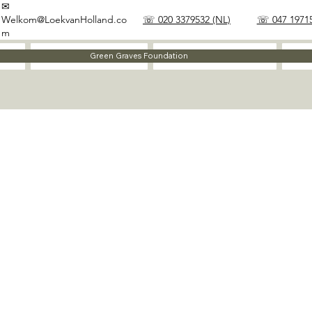
✉
Welkom@LoekvanHolland.co
☏ 020 3379532 (NL)
☏ 047 19715
m
Method
Materials
Green Graves Foundation