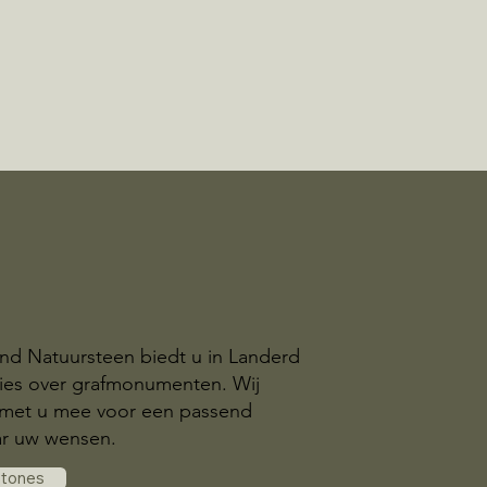
nd Natuursteen biedt u in Landerd
dvies over grafmonumenten. Wij
met u mee voor een passend
r uw wensen.
stones