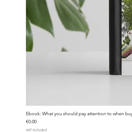
Ebook: What you should pay attention to when bu
Price
€0.00
VAT Included