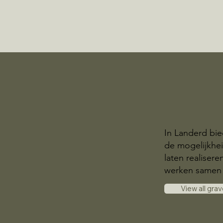
In Landerd bie
de mogelijkhe
laten realisere
werken samen 
View all gra