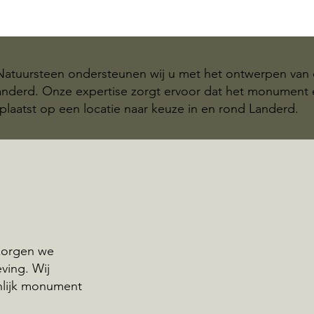
 Natuursteen ondersteunen wij u met het ontwerpen van 
Landerd. Onze expertise zorgt ervoor dat het monument
plaatst op een locatie naar keuze in en rond Landerd.
rzorgen we
ving. Wij
nlijk monument