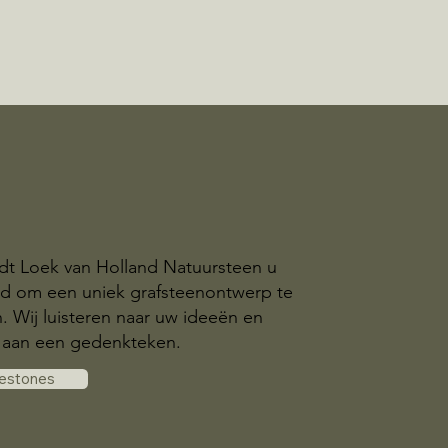
dt Loek van Holland Natuursteen u
id om een uniek grafsteenontwerp te
n. Wij luisteren naar uw ideeën en
aan een gedenkteken.
vestones