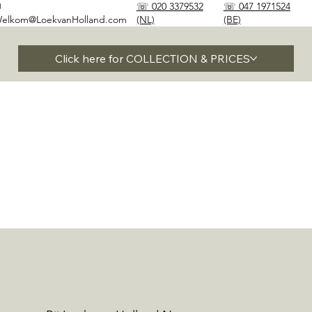
✉
☏ 020 3379532
☏ 047 1971524
elkom@LoekvanHolland.com
(NL)
(BE)
Click here for COLLECTION & PRICES