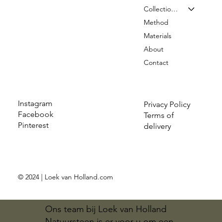
Collection & Prices
Method
Materials
About
Contact
Instagram
Privacy Policy
Facebook
Terms of
Pinterest
delivery
© 2024 | Loek van Holland.com
Ons team bij Loek van Holland
Natuursteen is er voor u om een