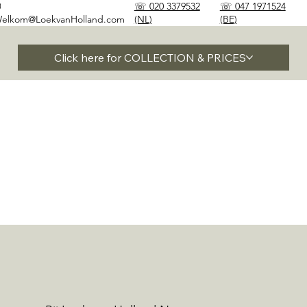
✉
☏ 020 3379532
☏ 047 1971524
elkom@LoekvanHolland.com
(NL)
(BE)
Click here for COLLECTION & PRICES