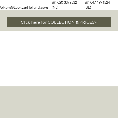
✉
☏ 020 3379532
☏ 047 1971524
elkom@LoekvanHolland.com
(NL)
(BE)
Click here for COLLECTION & PRICES