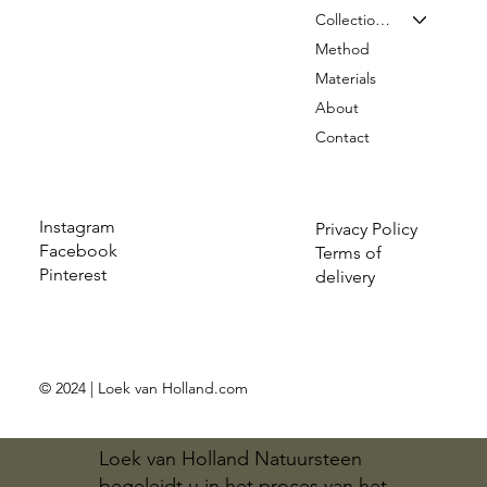
Collection & Prices
Method
Materials
About
Contact
Instagram
Privacy Policy
Facebook
Terms of
Pinterest
delivery
© 2024 | Loek van Holland.com
Loek van Holland Natuursteen
begeleidt u in het proces van het