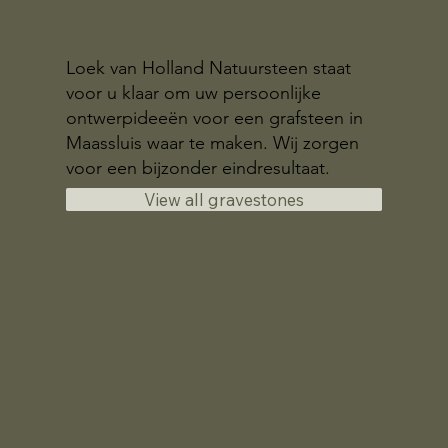
Loek van Holland Natuursteen staat
voor u klaar om uw persoonlijke
ontwerpideeën voor een grafsteen in
Maassluis waar te maken. Wij zorgen
voor een bijzonder eindresultaat.
View all gravestones