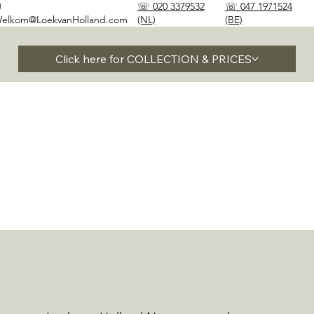
✉
☏ 020 3379532
☏ 047 1971524
elkom@LoekvanHolland.com
(NL)
(BE)
Click here for COLLECTION & PRICES