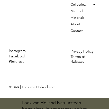
Collection & Prices
Method
Materials
About
Contact
Instagram
Privacy Policy
Facebook
Terms of
Pinterest
delivery
© 2024 | Loek van Holland.com
Loek van Holland Natuursteen
begeleidt u in het proces van het