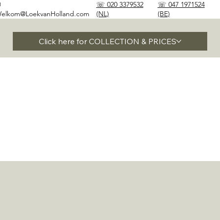
✉
☏ 020 3379532
☏ 047 1971524
elkom@LoekvanHolland.com
(NL)
(BE)
Click here for COLLECTION & PRICES