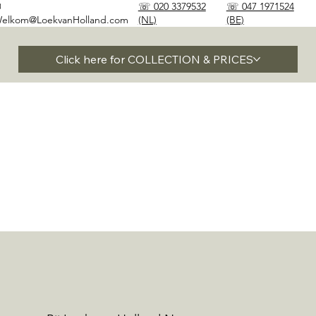
✉
☏ 020 3379532
☏ 047 1971524
elkom@LoekvanHolland.com
(NL)
(BE)
Click here for COLLECTION & PRICES