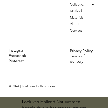
Collection & Prices
Method
Materials
About
Contact
Instagram
Privacy Policy
Facebook
Terms of
Pinterest
delivery
© 2024 | Loek van Holland.com
Loek van Holland Natuursteen
begeleidt u in het proces van het