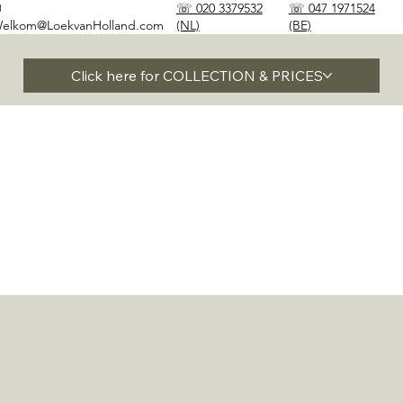
✉
☏ 020 3379532
☏ 047 1971524
elkom@LoekvanHolland.com
(NL)
(BE)
Click here for COLLECTION & PRICES