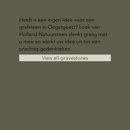
Heeft u een eigen idee voor een
grafsteen in Oegstgeest? Loek van
Holland Natuursteen denkt graag met
u mee en werkt uw idee uit tot een
prachtig gedenkteken.
View all gravestones