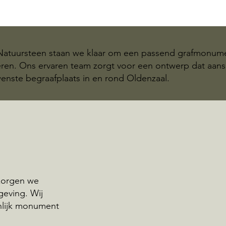
 Natuursteen staan we klaar om een passend grafmonum
seren. Ons ervaren team zorgt voor een ontwerp dat aans
enste begraafplaats in en rond Oldenzaal.
rzorgen we
eving. Wij
nlijk monument