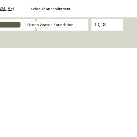
24 (BE)
Schedule an appointment
About
Contact
Green Graves Foundation