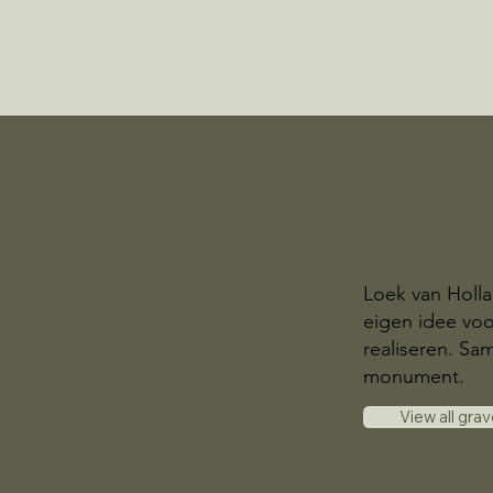
Loek van Holl
eigen idee voo
realiseren. S
monument.
View all gra