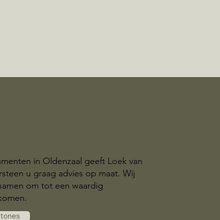
menten in Oldenzaal geeft Loek van
steen u graag advies op maat. Wij
samen om tot een waardig
komen.
stones