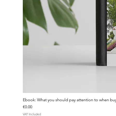
Ebook: What you should pay attention to when bu
Price
€0.00
VAT Included