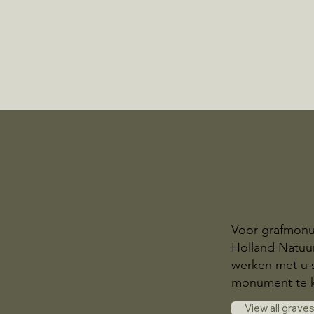
Voor grafmonu
Holland Natuur
werken met u 
monument te 
View all grave