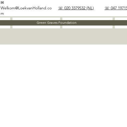
✉
Welkom@LoekvanHolland.co
☏ 020 3379532 (NL)
☏ 047 19715
m
Method
Materials
Green Graves Foundation