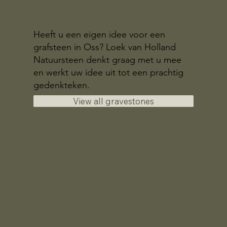
Heeft u een eigen idee voor een
grafsteen in Oss? Loek van Holland
Natuursteen denkt graag met u mee
en werkt uw idee uit tot een prachtig
gedenkteken.
View all gravestones