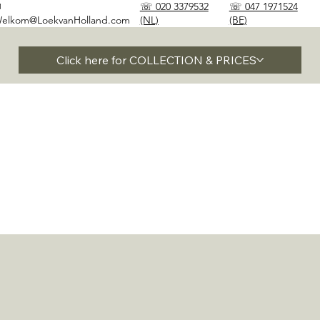
✉
☏ 020 3379532
☏ 047 1971524
elkom@LoekvanHolland.com
(NL)
(BE)
Click here for COLLECTION & PRICES