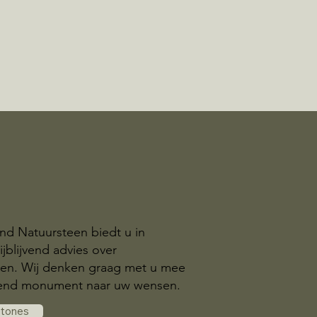
nd Natuursteen biedt u in
jblijvend advies over
n. Wij denken graag met u mee
send monument naar uw wensen.
stones