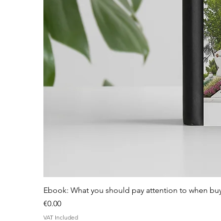
Ebook: What you should pay attention to when bu
Price
€0.00
VAT Included