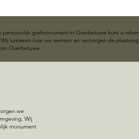
n persoonlijk grafmonument in Overbetuwe kunt u reke
Wij luisteren naar uw wensen en verzorgen de plaatsing
dom Overbetuwe.
rzorgen we
mgeving. Wij
nlijk monument