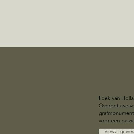
Loek van Holla
Overbetuwe vri
grafmonumente
voor een pas
View all grave