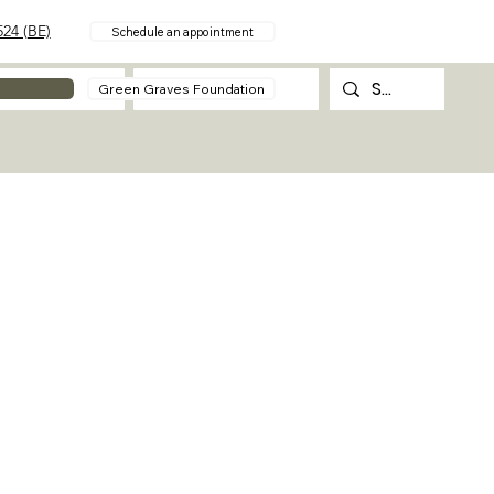
24 (BE)
Schedule an appointment
About
Contact
Green Graves Foundation