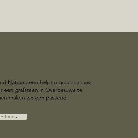
and Natuursteen helpt u graag om uw
r een grafsteen in Overbetuwe te
amen maken we een passend
vestones