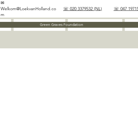
✉
Welkom@LoekvanHolland.co
☏ 020 3379532 (NL)
☏ 047 19715
m
Method
Materials
Green Graves Foundation