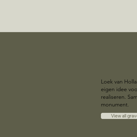
Loek van Holl
eigen idee voo
realiseren. S
monument.
View all gra