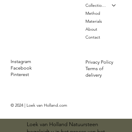
Collection & Prices
Method
Materials
About
Contact
Instagram
Privacy Policy
Facebook
Terms of
Pinterest
delivery
© 2024 | Loek van Holland.com
Loek van Holland Natuursteen
begeleidt u in het proces van het