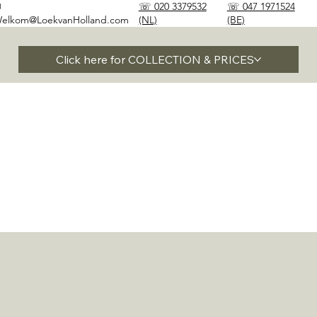
✉
☏ 020 3379532
☏ 047 1971524
elkom@LoekvanHolland.com
(NL)
(BE)
Click here for COLLECTION & PRICES