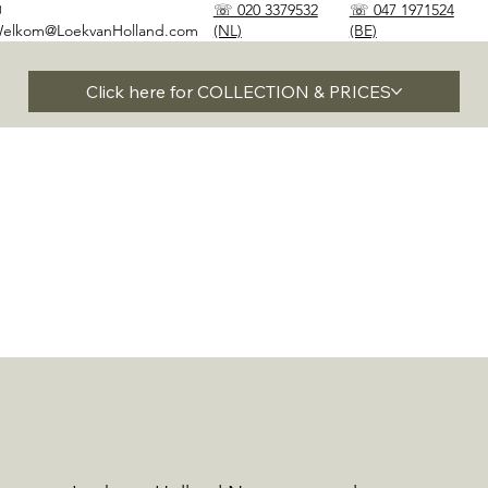
✉
☏ 020 3379532
☏ 047 1971524
elkom@LoekvanHolland.com
(NL)
(BE)
Click here for COLLECTION & PRICES