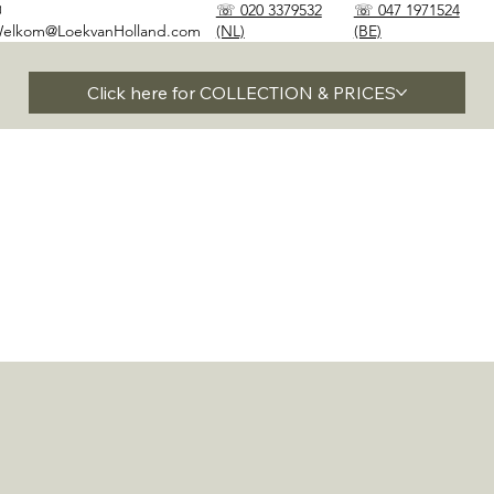
✉
☏ 020 3379532
☏ 047 1971524
elkom@LoekvanHolland.com
(NL)
(BE)
Click here for COLLECTION & PRICES