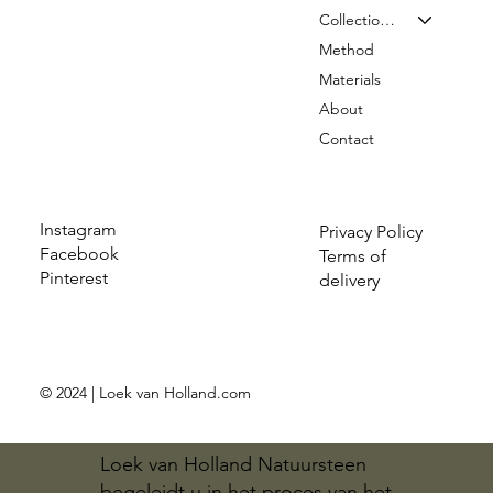
Collection & Prices
Method
Materials
About
Contact
Instagram
Privacy Policy
Facebook
Terms of
Pinterest
delivery
© 2024 | Loek van Holland.com
Loek van Holland Natuursteen
begeleidt u in het proces van het