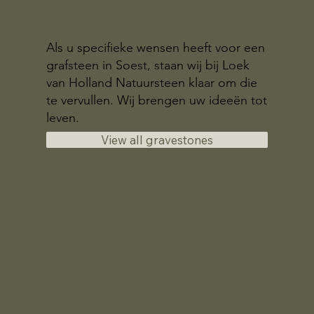
Als u specifieke wensen heeft voor een
grafsteen in Soest, staan wij bij Loek
van Holland Natuursteen klaar om die
te vervullen. Wij brengen uw ideeën tot
leven.
View all gravestones