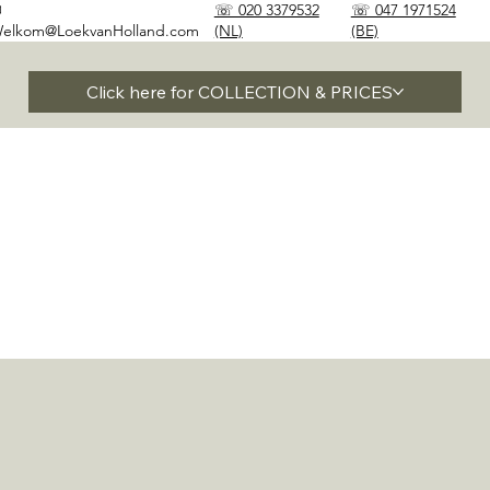
✉
☏ 020 3379532
☏ 047 1971524
elkom@LoekvanHolland.com
(NL)
(BE)
Click here for COLLECTION & PRICES