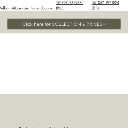
✉
☏ 020 3379532
☏ 047 1971524
elkom@LoekvanHolland.com
(NL)
(BE)
Click here for COLLECTION & PRICES