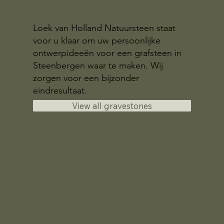
Loek van Holland Natuursteen staat
voor u klaar om uw persoonlijke
ontwerpideeën voor een grafsteen in
Steenbergen waar te maken. Wij
zorgen voor een bijzonder
eindresultaat.
View all gravestones