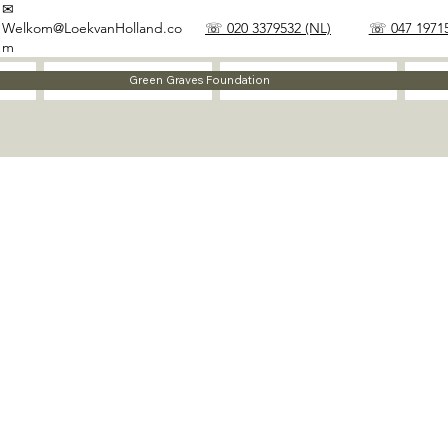
✉
Welkom@LoekvanHolland.co
☏ 020 3379532 (NL)
☏ 047 19715
m
Method
Materials
Green Graves Foundation