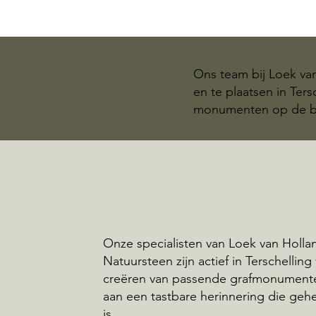
Ons team bij Loek va
en te plaatsen in Ter
monumenten op de beg
Onze specialisten van Loek van Holla
Natuursteen zijn actief in Terschelling
creëren van passende grafmonumente
aan een tastbare herinnering die geh
is.