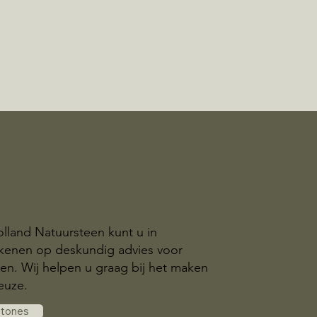
olland Natuursteen kunt u in
ekenen op deskundig advies voor
n. Wij helpen u graag bij het maken
euze.
stones