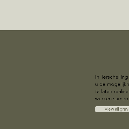
In Terschellin
u de mogelijk
te laten realis
werken samen 
View all gra