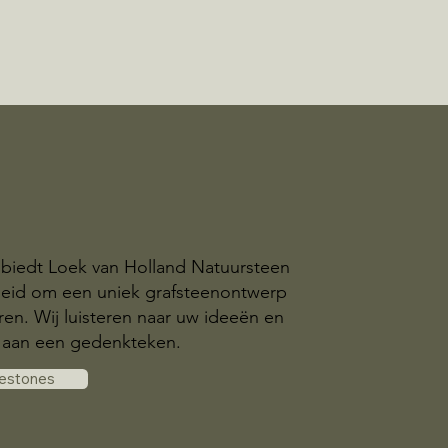
g biedt Loek van Holland Natuursteen
heid om een uniek grafsteenontwerp
eren. Wij luisteren naar uw ideeën en
aan een gedenkteken.
vestones