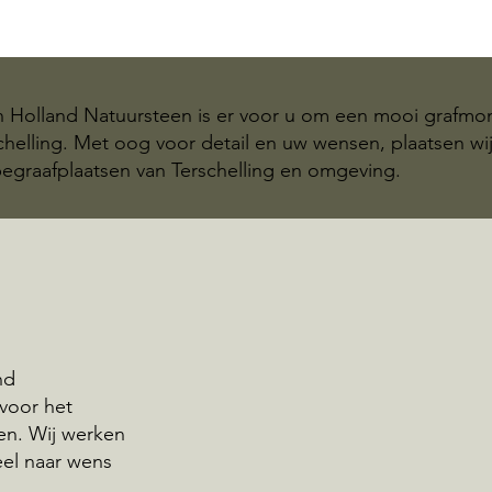
n Holland Natuursteen is er voor u om een mooi grafm
schelling. Met oog voor detail en uw wensen, plaatsen wi
raafplaatsen van Terschelling en omgeving.
nd
 voor het
n. Wij werken
eel naar wens