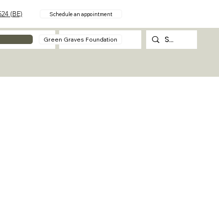
24 (BE)
Schedule an appointment
About
Contact
Green Graves Foundation