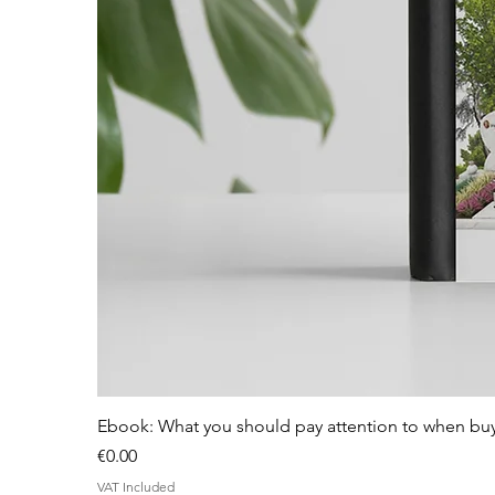
Ebook: What you should pay attention to when bu
Price
€0.00
VAT Included