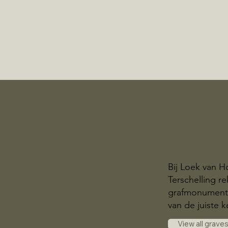
Bij Loek van H
Terschelling r
grafmonumente
van de juiste k
View all grave