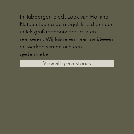
In Tubbergen biedt Loek van Holland
Natuursteen u de mogelijkheid om een
uniek grafsteenontwerp te laten
realiseren. Wij luisteren naar uw ideeën
en werken samen aan een
gedenkteken.
View all gravestones