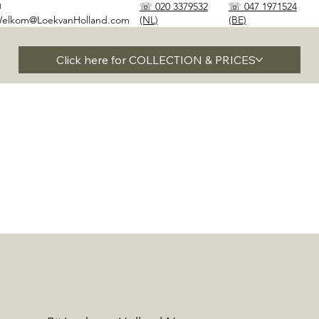
✉
☏ 020 3379532
☏ 047 1971524
elkom@LoekvanHolland.com
(NL)
(BE)
Click here for COLLECTION & PRICES