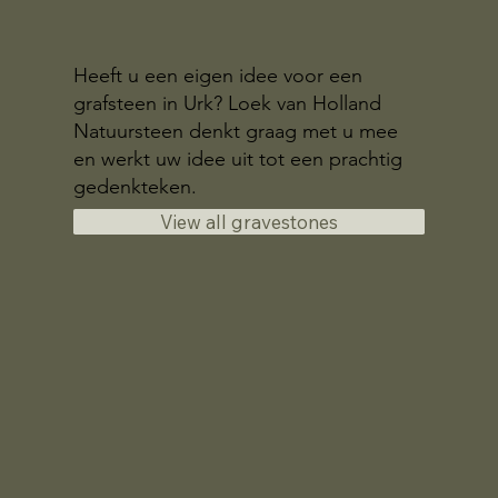
Heeft u een eigen idee voor een
grafsteen in Urk? Loek van Holland
Natuursteen denkt graag met u mee
en werkt uw idee uit tot een prachtig
gedenkteken.
View all gravestones