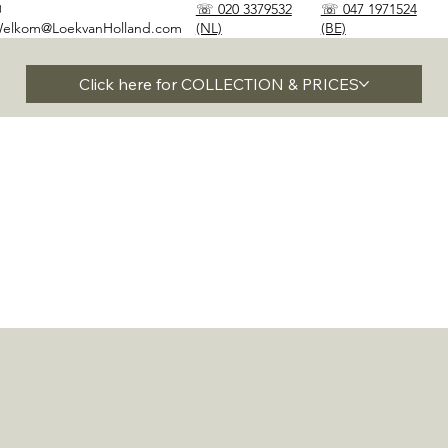
✉
☏ 020 3379532
☏ 047 1971524
elkom@LoekvanHolland.com
(NL)
(BE)
Click here for COLLECTION & PRICES