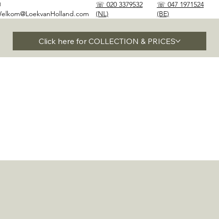
✉
☏ 020 3379532
☏ 047 1971524
elkom@LoekvanHolland.com
(NL)
(BE)
Click here for COLLECTION & PRICES