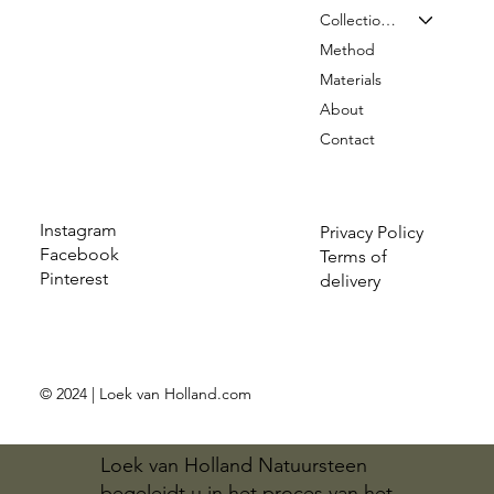
Collection & Prices
Method
Materials
About
Contact
Instagram
Privacy Policy
Facebook
Terms of
Pinterest
delivery
© 2024 | Loek van Holland.com
Loek van Holland Natuursteen
begeleidt u in het proces van het