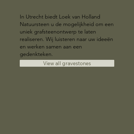
In Utrecht biedt Loek van Holland
Natuursteen u de mogelijkheid om een
uniek grafsteenontwerp te laten
realiseren. Wij luisteren naar uw ideeën
en werken samen aan een
gedenkteken.
View all gravestones