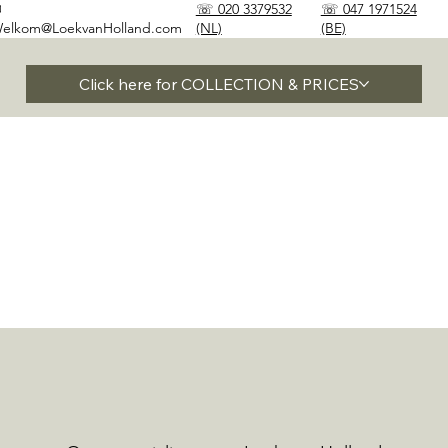
✉
☏ 020 3379532
☏ 047 1971524
elkom@LoekvanHolland.com
(NL)
(BE)
Click here for COLLECTION & PRICES