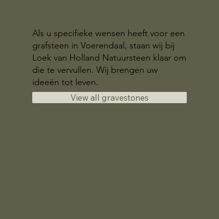
Als u specifieke wensen heeft voor een
grafsteen in Voerendaal, staan wij bij
Loek van Holland Natuursteen klaar om
die te vervullen. Wij brengen uw
ideeën tot leven.
View all gravestones