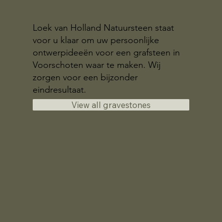
Loek van Holland Natuursteen staat
voor u klaar om uw persoonlijke
ontwerpideeën voor een grafsteen in
Voorschoten waar te maken. Wij
zorgen voor een bijzonder
eindresultaat.
View all gravestones