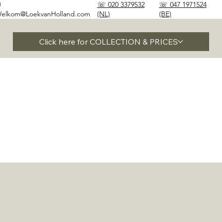
✉
☏ 020 3379532
☏ 047 1971524
elkom@LoekvanHolland.com
(NL)
(BE)
Click here for COLLECTION & PRICES