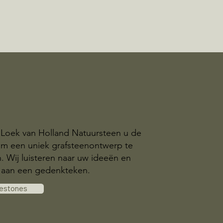
 Loek van Holland Natuursteen u de
om een uniek grafsteenontwerp te
n. Wij luisteren naar uw ideeën en
aan een gedenkteken.
vestones