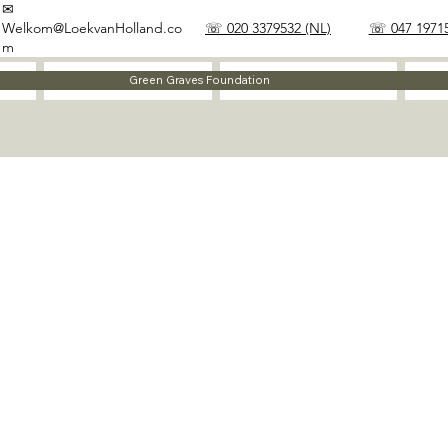
✉
Welkom@LoekvanHolland.co
☏ 020 3379532 (NL)
☏ 047 19715
m
Method
Materials
Green Graves Foundation