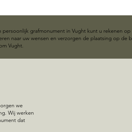
n persoonlijk grafmonument in Vught kunt u rekenen op
teren naar uw wensen en verzorgen de plaatsing op de b
dom Vught.
rzorgen we
ng. Wij werken
nument dat