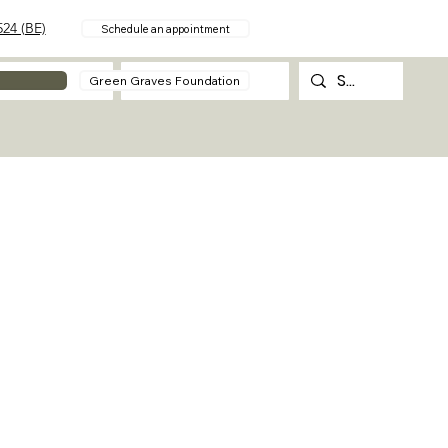
24 (BE)
Schedule an appointment
About
Contact
Green Graves Foundation