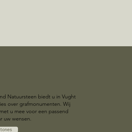
nd Natuursteen biedt u in Vught
dvies over grafmonumenten. Wij
met u mee voor een passend
r uw wensen.
stones