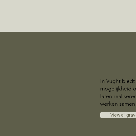
In Vught biedt
mogelijkheid 
laten realisere
werken samen 
View all gra