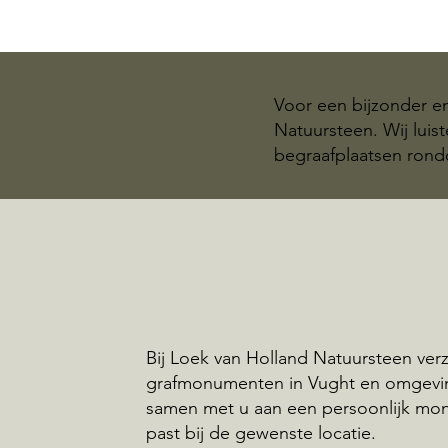
Voor een bijzonder e
Natuursteen. Wij luis
begraafplaatsen ron
Bij Loek van Holland Natuursteen ve
grafmonumenten in Vught en omgevi
samen met u aan een persoonlijk mo
past bij de gewenste locatie.