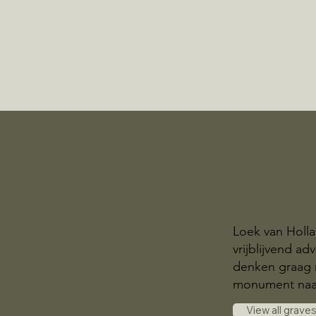
Loek van Holla
vrijblijvend a
denken graag 
monument naa
View all grave