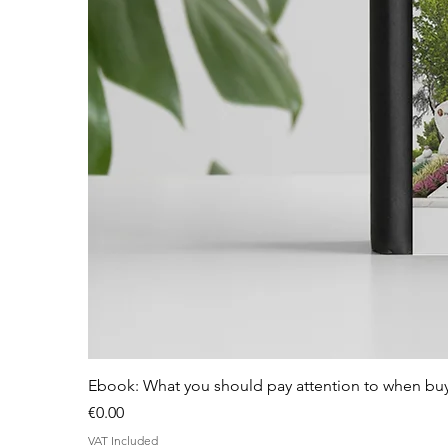
Ebook: What you should pay attention to when bu
Price
€0.00
VAT Included