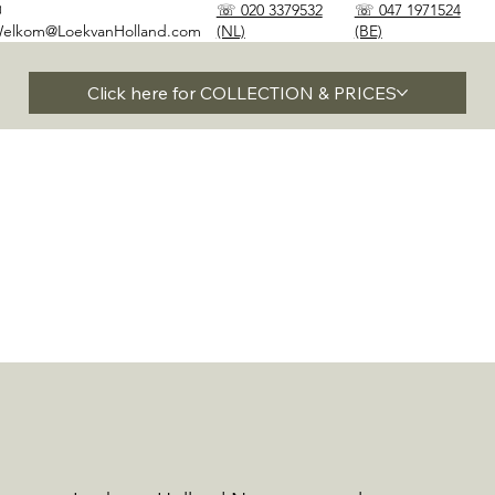
✉
☏ 020 3379532
☏ 047 1971524
elkom@LoekvanHolland.com
(NL)
(BE)
Click here for COLLECTION & PRICES