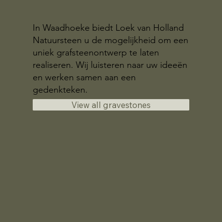
In Waadhoeke biedt Loek van Holland
Natuursteen u de mogelijkheid om een
uniek grafsteenontwerp te laten
realiseren. Wij luisteren naar uw ideeën
en werken samen aan een
gedenkteken.
View all gravestones