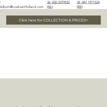
✉
☏ 020 3379532
☏ 047 1971524
elkom@LoekvanHolland.com
(NL)
(BE)
Click here for COLLECTION & PRICES